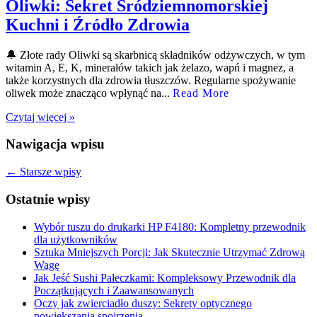
Oliwki: Sekret Śródziemnomorskiej
Kuchni i Źródło Zdrowia
🔔 Złote rady Oliwki są skarbnicą składników odżywczych, w tym
witamin A, E, K, minerałów takich jak żelazo, wapń i magnez, a
także korzystnych dla zdrowia tłuszczów. Regularne spożywanie
oliwek może znacząco wpłynąć na...
Read More
Czytaj więcej »
Nawigacja wpisu
←
Starsze wpisy
Ostatnie wpisy
Wybór tuszu do drukarki HP F4180: Kompletny przewodnik
dla użytkowników
Sztuka Mniejszych Porcji: Jak Skutecznie Utrzymać Zdrową
Wagę
Jak Jeść Sushi Pałeczkami: Kompleksowy Przewodnik dla
Początkujących i Zaawansowanych
Oczy jak zwierciadło duszy: Sekrety optycznego
powiększania spojrzenia