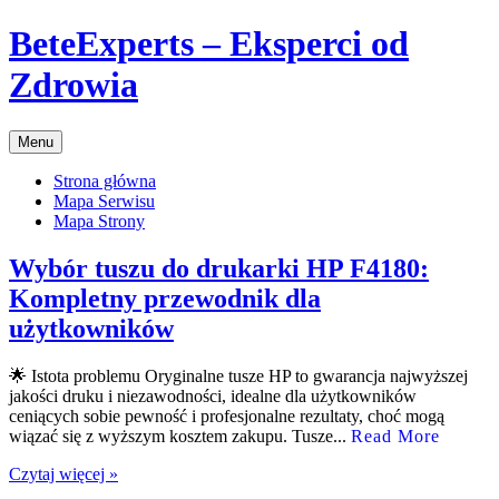
Przejdź
BeteExperts – Eksperci od
do
treści
Zdrowia
Menu
Strona główna
Mapa Serwisu
Mapa Strony
Wybór tuszu do drukarki HP F4180:
Kompletny przewodnik dla
użytkowników
🌟 Istota problemu Oryginalne tusze HP to gwarancja najwyższej
jakości druku i niezawodności, idealne dla użytkowników
ceniących sobie pewność i profesjonalne rezultaty, choć mogą
wiązać się z wyższym kosztem zakupu. Tusze...
Read More
Czytaj więcej »